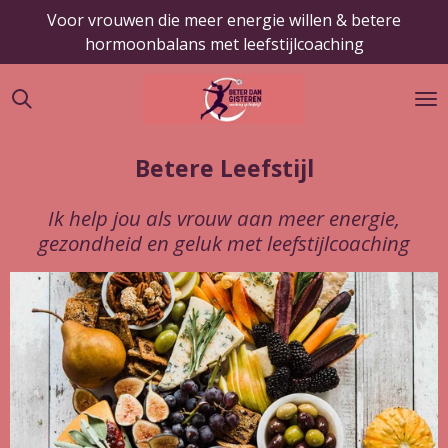
Voor vrouwen die meer energie willen & betere
Ga
hormoonbalans met leefstijlcoaching
direct
naar
de
hoofdinhoud
Betere Leefstijl
Ik help jou als vrouw aan meer energie,
gezondheid en geluk met leefstijlcoaching