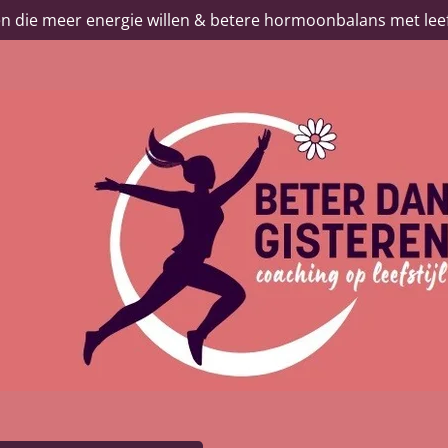
 die meer energie willen & betere hormoonbalans met leef