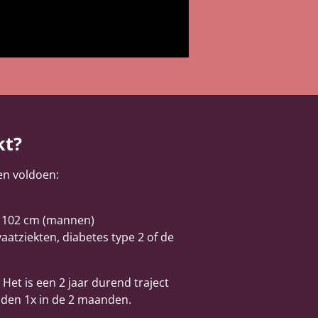
kt?
en voldoen:
f 102 cm (mannen)
atziekten, diabetes type 2 of de
 Het is een 2 jaar durend traject
nden 1x in de 2 maanden.