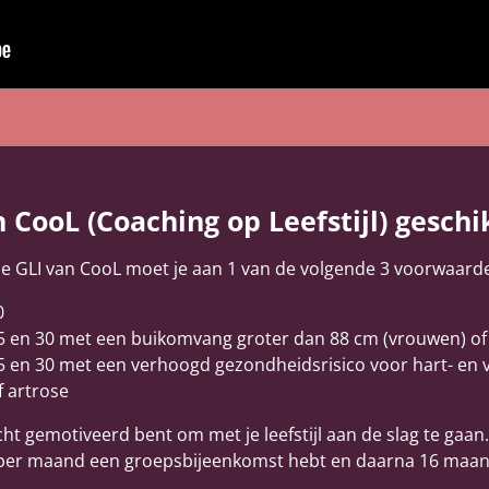
n CooL (Coaching op Leefstijl) geschi
 GLI van CooL moet je aan 1 van de volgende 3 voorwaard
0
25 en 30 met een buikomvang groter dan 88 cm (vrouwen) o
5 en 30 met een verhoogd gezondheidsrisico voor hart- en va
 artrose
cht gemotiveerd bent om met je leefstijl aan de slag te gaan.
x per maand een groepsbijeenkomst hebt en daarna 16 maa