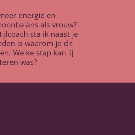
r meer energie en
rmoonbalans als vrouw?
tijlcoach sta ik naast je
eden is waarom je dit
en. Welke stap kan jij
steren was?