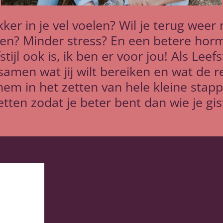
lekker in je vel voelen? Wil je terug wee
len? Minder stress? En een betere ho
tijl ook is, ik ben er voor jou! Als Leefs
men wat jij wilt bereiken en wat de r
 hem in het zetten van hele kleine stapp
tten zodat je beter bent dan wie je gi