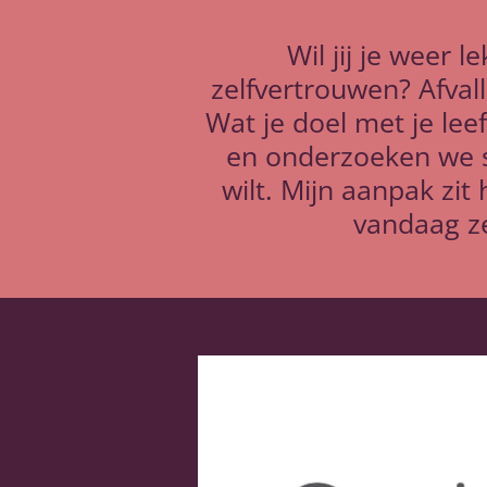
Wil jij je weer 
zelfvertrouwen? Afval
Wat je doel met je leefs
en onderzoeken we sa
wilt. Mijn aanpak zit
vandaag ze