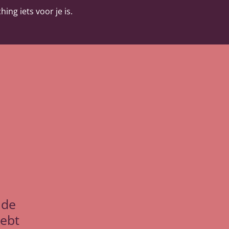
ing iets voor je is.
 de
hebt